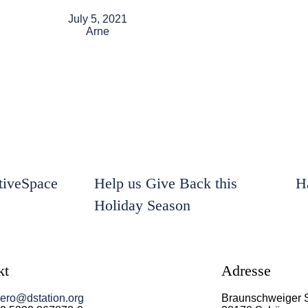
July 5, 2021
Arne
iveSpace
Help us Give Back this
H
Holiday Season
kt
Adresse
ero@dstation.org
Braunschweiger 