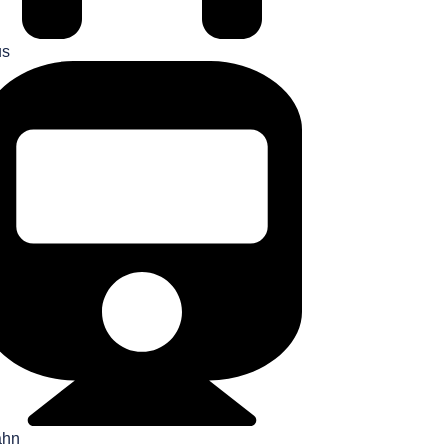
us
ahn