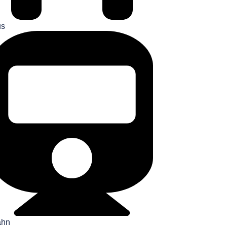
us
ahn