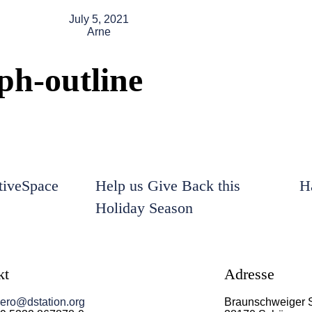
July 5, 2021
Arne
ph-outline
iveSpace
Help us Give Back this
H
Holiday Season
kt
Adresse
ero@dstation.org
Braunschweiger 