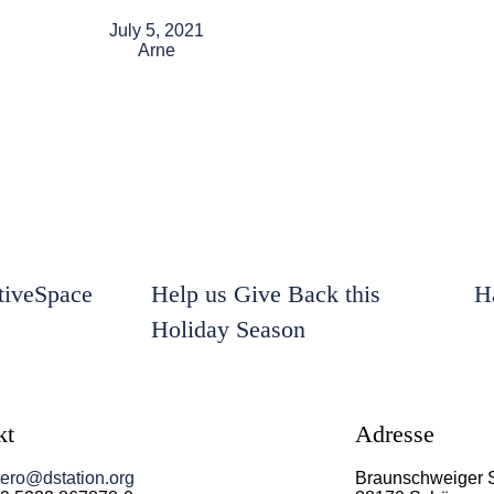
July 5, 2021
Arne
iveSpace
Help us Give Back this
H
Holiday Season
kt
Adresse
ero@dstation.org
Braunschweiger 