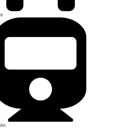
us
ahn