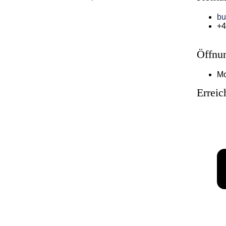
bu
+4
Öffnu
Mo
Erreic