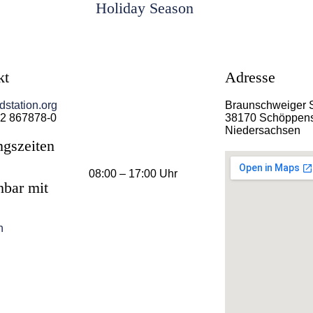
Holiday Season
kt
Adresse
station.org
Braunschweiger 
2 867878-0
38170 Schöppens
Niedersachsen
ngszeiten
08:00 – 17:00 Uhr
hbar mit
n