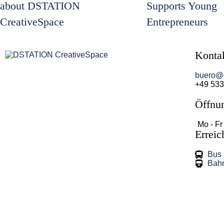
about DSTATION
Supports Young
CreativeSpace
Entrepreneurs
Konta
buero@d
+49 533
Öffnu
Mo - Fr
Erreic
Bus
Bah