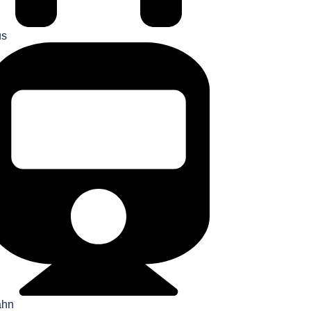
us
ahn