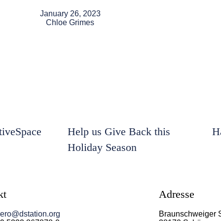
January 26, 2023
Chloe Grimes
iveSpace
Help us Give Back this
H
Holiday Season
kt
Adresse
ero@dstation.org
Braunschweiger 