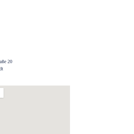
aße 20
dt