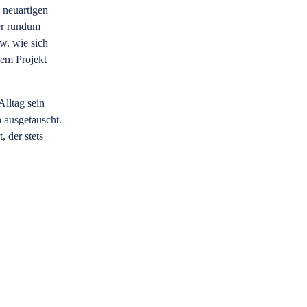
 neuartigen
er rundum
w. wie sich
dem Projekt
lltag sein
 ausgetauscht.
 der stets
Von Salat- und Zeitu