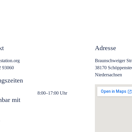
kt
Adresse
tation.org
Braunschweiger Str
2 93060
38170 Schöppenste
Niedersachsen
ngszeiten
8:00–17:00 Uhr
hbar mit
n