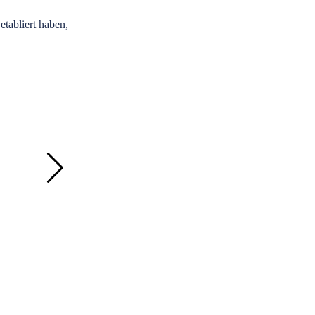
Oktober 30, 2020
tabliert haben,
Wer am Freitag, dem 30. Oktober 2020, die Wolfenbütt
Read More