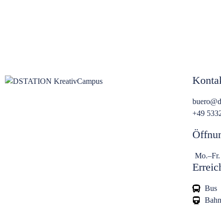
Konta
buero@ds
+49 533
Öffnu
Mo.–Fr.
Erreic
Bus
Bah